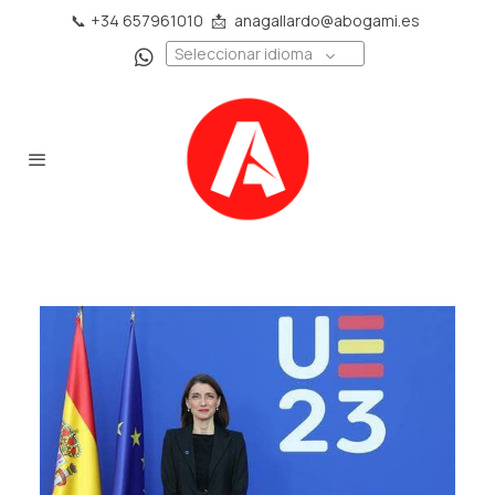
📞
+34 657961010
📩
anagallardo@abogami.es
Seleccionar idioma